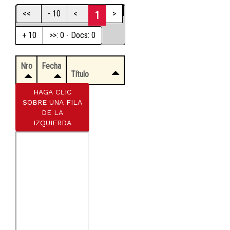
<<
- 10
<
>
1
+ 10
>>: 0 - Docs: 0
Nro
Fecha
Título
HAGA CLIC
SOBRE UNA FILA
DE LA
IZQUIERDA