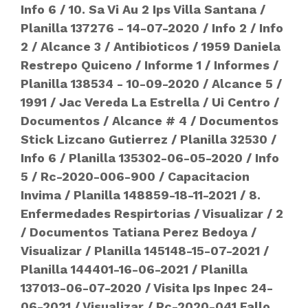
Info 6
/
10. Sa Vi Au 2 Ips Villa Santana
/
Planilla 137276 - 14-07-2020
/
Info 2
/
Info
2
/
Alcance 3
/
Antibioticos
/
1959 Daniela
Restrepo Quiceno
/
Informe 1
/
Informes
/
Planilla 138534 - 10-09-2020
/
Alcance 5
/
1991
/
Jac Vereda La Estrella
/
Ui Centro
/
Documentos
/
Alcance # 4
/
Documentos
Stick Lizcano Gutierrez
/
Planilla 32530
/
Info 6
/
Planilla 135302-06-05-2020
/
Info
5
/
Rc-2020-006-900
/
Capacitacion
Invima
/
Planilla 148859-18-11-2021
/
8.
Enfermedades Respirtorias
/
Visualizar
/
2
/
Documentos Tatiana Perez Bedoya
/
Visualizar
/
Planilla 145148-15-07-2021
/
Planilla 144401-16-06-2021
/
Planilla
137013-06-07-2020
/
Visita Ips Inpec 24-
06-2021
/
Visualizar
/
Rc-2020-041 Fallo