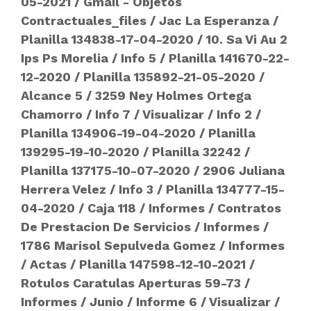
05-2021
/
Gmail - Objetos
Contractuales_files
/
Jac La Esperanza
/
Planilla 134838-17-04-2020
/
10. Sa Vi Au 2
Ips Ps Morelia
/
Info 5
/
Planilla 141670-22-
12-2020
/
Planilla 135892-21-05-2020
/
Alcance 5
/
3259 Ney Holmes Ortega
Chamorro
/
Info 7
/
Visualizar
/
Info 2
/
Planilla 134906-19-04-2020
/
Planilla
139295-19-10-2020
/
Planilla 32242
/
Planilla 137175-10-07-2020
/
2906 Juliana
Herrera Velez
/
Info 3
/
Planilla 134777-15-
04-2020
/
Caja 118
/
Informes
/
Contratos
De Prestacion De Servicios
/
Informes
/
1786 Marisol Sepulveda Gomez
/
Informes
/
Actas
/
Planilla 147598-12-10-2021
/
Rotulos Caratulas Aperturas 59-73
/
Informes
/
Junio
/
Informe 6
/
Visualizar
/