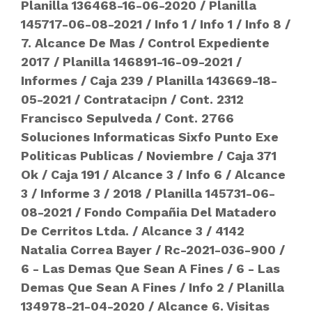
Planilla 136468-16-06-2020
/
Planilla
145717-06-08-2021
/
Info 1
/
Info 1
/
Info 8
/
7. Alcance De Mas
/
Control Expediente
2017
/
Planilla 146891-16-09-2021
/
Informes
/
Caja 239
/
Planilla 143669-18-
05-2021
/
Contrataciрn
/
Cont. 2312
Francisco Sepulveda
/
Cont. 2766
Soluciones Informaticas Sixfo Punto Exe
Politicas Publicas
/
Noviembre
/
Caja 371
Ok
/
Caja 191
/
Alcance 3
/
Info 6
/
Alcance
3
/
Informe 3
/
2018
/
Planilla 145731-06-
08-2021
/
Fondo Compañia Del Matadero
De Cerritos Ltda.
/
Alcance 3
/
4142
Natalia Correa Bayer
/
Rc-2021-036-900
/
6 - Las Demas Que Sean A Fines
/
6 - Las
Demas Que Sean A Fines
/
Info 2
/
Planilla
134978-21-04-2020
/
Alcance 6. Visitas