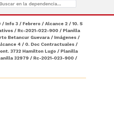
0
/
Info 3
/
Febrero
/
Alcance 2
/
10. S
ativos
/
Rc-2021-022-900
/
Planilla
erto Betancur Guevara
/
Imágenes
/
Alcance 4
/
0. Doc Contractuales
/
ont. 3732 Hamilton Lugo
/
Planilla
lanilla 32979
/
Rc-2021-023-900
/