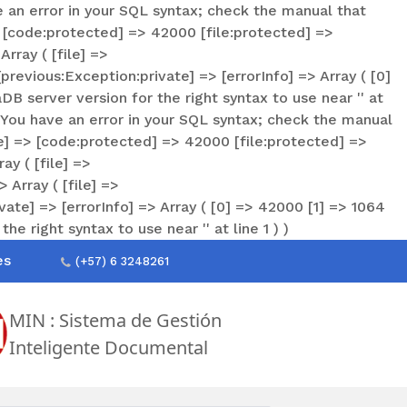
an error in your SQL syntax; check the manual that
=> [code:protected] => 42000 [file:protected] =>
rray ( [file] =>
revious:Exception:private] => [errorInfo] => Array ( [0]
B server version for the right syntax to use near '' at
 You have an error in your SQL syntax; check the manual
ate] => [code:protected] => 42000 [file:protected] =>
y ( [file] =>
Array ( [file] =>
ate] => [errorInfo] => Array ( [0] => 42000 [1] => 1064
 right syntax to use near '' at line 1 ) )
es
(+57) 6 3248261
MIN : Sistema de Gestión
Inteligente Documental