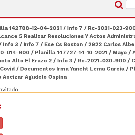
illa 142788-12-04-2021
/
Info 7
/
Rc-2021-023-90
lcance 5 Realizar Resoluciones Y Actos Administr
/
Info 3
/
Info 7
/
Ese Cs Boston
/
2922 Carlos Alb
20-014-900
/
Planilla 147727-14-10-2021
/
Mayo
/
cto Alto El Erazo 2
/
Info 3
/
Rc-2021-030-900
/
C
Covid
/
Documentos Irma Yaneht Lema Garcia
/
P
s Ancizar Agudelo Ospina
Invitado
: