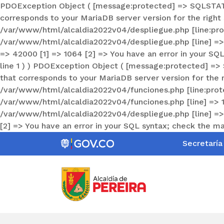
PDOException Object ( [message:protected] => SQLSTATE[4
corresponds to your MariaDB server version for the right s
/var/www/html/alcaldia2022v04/despliegue.php [line:protec
/var/www/html/alcaldia2022v04/despliegue.php [line] => 12
=> 42000 [1] => 1064 [2] => You have an error in your SQL
line 1 ) ) PDOException Object ( [message:protected] =>
that corresponds to your MariaDB server version for the ri
/var/www/html/alcaldia2022v04/funciones.php [line:protect
/var/www/html/alcaldia2022v04/funciones.php [line] => 17 [
/var/www/html/alcaldia2022v04/despliegue.php [line] => 17
[2] => You have an error in your SQL syntax; check the man
Secretaría
Alcaldía
de