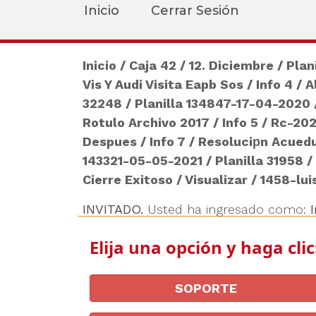
Pereira
Inicio
Cerrar Sesión
Inicio
/
Caja 42
/
12. Diciembre
/
Plan
Vis Y Audi Visita Eapb Sos
/
Info 4
/
A
32248
/
Planilla 134847-17-04-2020
Rotulo Archivo 2017
/
Info 5
/
Rc-20
Despues
/
Info 7
/
Resoluciрn Acuedu
143321-05-05-2021
/
Planilla 31958
/
Cierre Exitoso
/
Visualizar
/
1458-lui
INVITADO.
Usted ha ingresado como:
Elija una opción y haga clic
SOPORTE