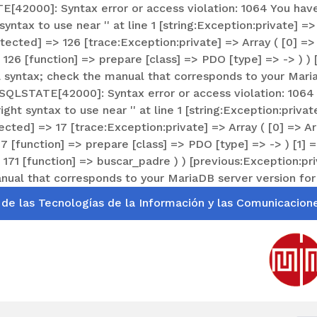
2000]: Syntax error or access violation: 1064 You have 
yntax to use near '' at line 1 [string:Exception:private] 
ted] => 126 [trace:Exception:private] => Array ( [0] => A
6 [function] => prepare [class] => PDO [type] => -> ) ) [p
 syntax; check the manual that corresponds to your MariaD
 SQLSTATE[42000]: Syntax error or access violation: 1064
ght syntax to use near '' at line 1 [string:Exception:priv
ed] => 17 [trace:Exception:private] => Array ( [0] => Arra
function] => prepare [class] => PDO [type] => -> ) [1] => 
1 [function] => buscar_padre ) ) [previous:Exception:priv
ual that corresponds to your MariaDB server version for the
 de las Tecnologías de la Información y las Comunicacion