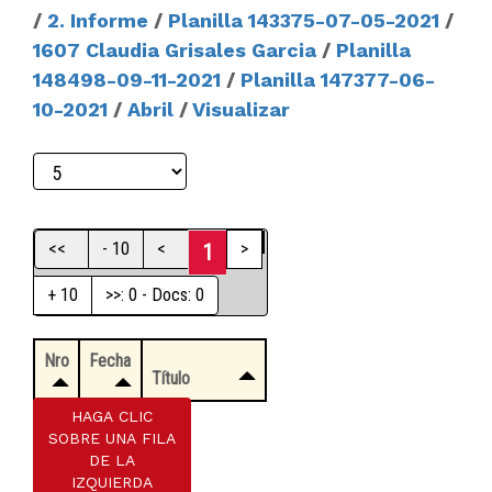
/
2. Informe
/
Planilla 143375-07-05-2021
/
1607 Claudia Grisales Garcia
/
Planilla
148498-09-11-2021
/
Planilla 147377-06-
10-2021
/
Abril
/
Visualizar
<<
- 10
<
>
1
+ 10
>>: 0 - Docs: 0
Nro
Fecha
Título
HAGA CLIC
SOBRE UNA FILA
DE LA
IZQUIERDA