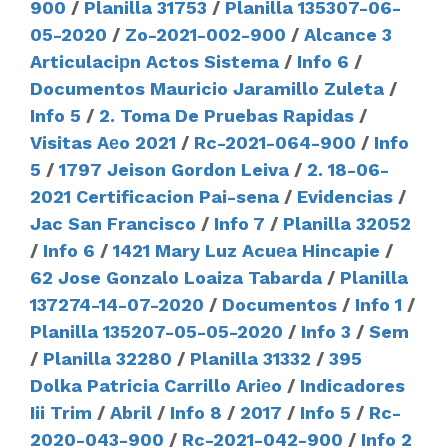
900
/
Planilla 31753
/
Planilla 135307-06-
05-2020
/
Zo-2021-002-900
/
Alcance 3
Articulaciрn Actos Sistema
/
Info 6
/
Documentos Mauricio Jaramillo Zuleta
/
Info 5
/
2. Toma De Pruebas Rapidas
/
Visitas Aеo 2021
/
Rc-2021-064-900
/
Info
5
/
1797 Jeison Gordon Leiva
/
2. 18-06-
2021 Certificacion Pai-sena
/
Evidencias
/
Jac San Francisco
/
Info 7
/
Planilla 32052
/
Info 6
/
1421 Mary Luz Acuеa Hincapie
/
62 Jose Gonzalo Loaiza Tabarda
/
Planilla
137274-14-07-2020
/
Documentos
/
Info 1
/
Planilla 135207-05-05-2020
/
Info 3
/
Sem
/
Planilla 32280
/
Planilla 31332
/
395
Dolka Patricia Carrillo Ariеo
/
Indicadores
Iii Trim
/
Abril
/
Info 8
/
2017
/
Info 5
/
Rc-
2020-043-900
/
Rc-2021-042-900
/
Info 2