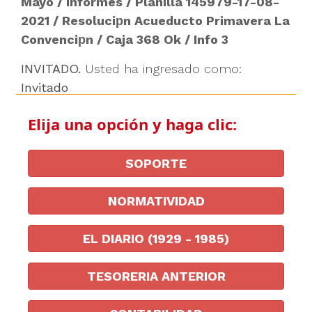
Mayo
/
Informes
/
Planilla 145979-17-08-
2021
/
Resoluciрn Acueducto Primavera La
Convenciрn
/
Caja 368 Ok
/
Info 3
INVITADO.
Usted ha ingresado como:
Invitado
Elija una opción y haga clic:
SOPORTE
NORMATIVIDAD
EL DIARIO (1929 - 1985)
TESORERIA ANTERIOR