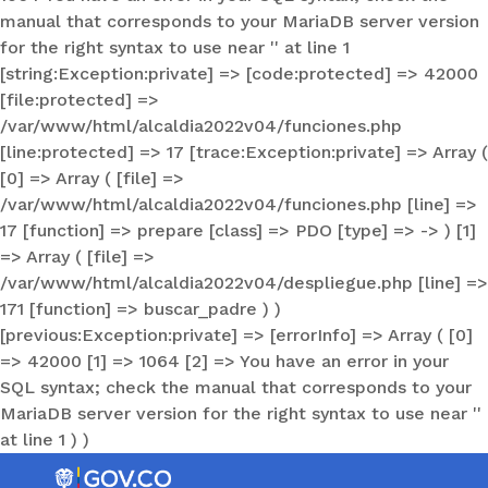
manual that corresponds to your MariaDB server version
for the right syntax to use near '' at line 1
[string:Exception:private] => [code:protected] => 42000
[file:protected] =>
/var/www/html/alcaldia2022v04/funciones.php
[line:protected] => 17 [trace:Exception:private] => Array (
[0] => Array ( [file] =>
/var/www/html/alcaldia2022v04/funciones.php [line] =>
17 [function] => prepare [class] => PDO [type] => -> ) [1]
=> Array ( [file] =>
/var/www/html/alcaldia2022v04/despliegue.php [line] =>
171 [function] => buscar_padre ) )
[previous:Exception:private] => [errorInfo] => Array ( [0]
=> 42000 [1] => 1064 [2] => You have an error in your
SQL syntax; check the manual that corresponds to your
MariaDB server version for the right syntax to use near ''
at line 1 ) )