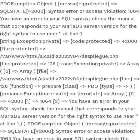
PDOException Object ( [message:protected] =>
SQLSTATE[42000]: Syntax error or access violation: 1064
You have an error in your SQL syntax; check the manual
that corresponds to your MariaDB server version for the
right syntax to use near '' at line 1
[string:Exception:private] => [code:protected] => 42000
[file:protected] =>
/var/www/html/alcaldia2022v04/despliegue.php
[line:protected] => 126 [trace:Exception:private] => Array
( [0] => Array ( [file] =>
/var/www/html/alcaldia2022v04/despliegue.php [line] =>
126 [function] => prepare [class] => PDO [type] => -> ) )
[previous:Exception:private] => [errorInfo] => Array ( [0]
=> 42000 [1] => 1064 [2] => You have an error in your
SQL syntax; check the manual that corresponds to your
MariaDB server version for the right syntax to use near ''
at line 1 ) ) PDOException Object ( [message:protected]
=> SQLSTATE[42000]: Syntax error or access violation:
1064 You have an error in your SQL syntax; check the