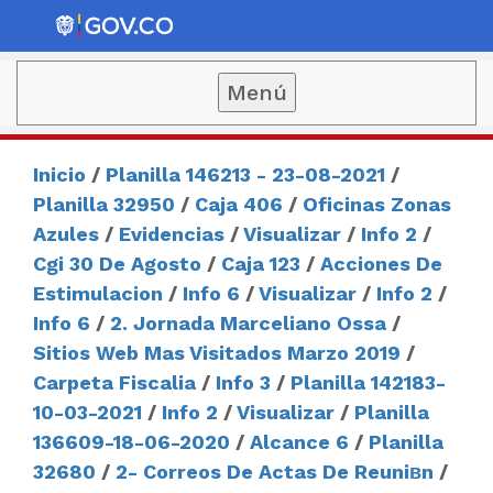
Menú
Inicio
/
Planilla 146213 - 23-08-2021
/
Planilla 32950
/
Caja 406
/
Oficinas Zonas
Azules
/
Evidencias
/
Visualizar
/
Info 2
/
Cgi 30 De Agosto
/
Caja 123
/
Acciones De
Estimulacion
/
Info 6
/
Visualizar
/
Info 2
/
Info 6
/
2. Jornada Marceliano Ossa
/
Sitios Web Mas Visitados Marzo 2019
/
Carpeta Fiscalia
/
Info 3
/
Planilla 142183-
10-03-2021
/
Info 2
/
Visualizar
/
Planilla
136609-18-06-2020
/
Alcance 6
/
Planilla
32680
/
2- Correos De Actas De Reuniвn
/