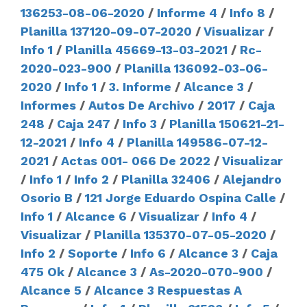
136253-08-06-2020
/
Informe 4
/
Info 8
/
Planilla 137120-09-07-2020
/
Visualizar
/
Info 1
/
Planilla 45669-13-03-2021
/
Rc-
2020-023-900
/
Planilla 136092-03-06-
2020
/
Info 1
/
3. Informe
/
Alcance 3
/
Informes
/
Autos De Archivo
/
2017
/
Caja
248
/
Caja 247
/
Info 3
/
Planilla 150621-21-
12-2021
/
Info 4
/
Planilla 149586-07-12-
2021
/
Actas 001- 066 De 2022
/
Visualizar
/
Info 1
/
Info 2
/
Planilla 32406
/
Alejandro
Osorio B
/
121 Jorge Eduardo Ospina Calle
/
Info 1
/
Alcance 6
/
Visualizar
/
Info 4
/
Visualizar
/
Planilla 135370-07-05-2020
/
Info 2
/
Soporte
/
Info 6
/
Alcance 3
/
Caja
475 Ok
/
Alcance 3
/
As-2020-070-900
/
Alcance 5
/
Alcance 3 Respuestas A