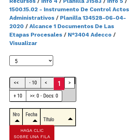
Recursos
/
Info 4
/
Planilla 31583
/
Info 5
/
1500.15.02 - Instrumento De Control Actos
Administrativos
/
Planilla 134528-06-04-
2020
/
Alcance 1 Documentos De Las
Etapas Procesales
/
N°3404 Adecco
/
Visualizar
<<
- 10
<
>
1
+ 10
>>: 0 - Docs: 0
Nro
Fecha
Título
HAGA CLIC
SOBRE UNA FILA