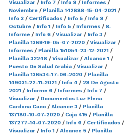
Visualizar
/
Info 7
/
Info 8
/
Informes
/
Noviembre
/
Planilla 142888-15-04-2021
/
Info 3
/
Certificados
/
Info 5
/
Info 8
/
Octubre
/
Info 1
/
Info 5
/
Informes
/
8.
Informe
/
Info 6
/
Visualizar
/
Info 3
/
Planilla 136949-05-07-2020
/
Visualizar
/
Informes
/
Planilla 151054-23-12-2021
/
Planilla 32248
/
Visualizar
/
Alcance 1
/
Puesto De Salud Arabia
/
Visualizar
/
Planilla 136534-17-06-2020
/
Planilla
149031-22-11-2021
/
Info 4
/
28 De Agosto
2021
/
Informe 6
/
Informes
/
Info 7
/
Visualizar
/
Documentos Luz Elena
Cardona Cano
/
Alcance 3
/
Planilla
137180-10-07-2020
/
Caja 415
/
Planilla
137277-14-07-2020
/
Info 6
/
Certificados
/
Visualizar
/
Info 1
/
Alcance 5
/
Planilla