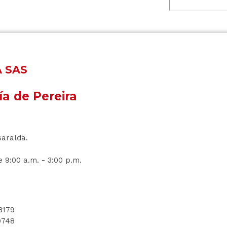
A SAS
ía de Pereira
saralda.
 9:00 a.m. - 3:00 p.m.
8179
9748