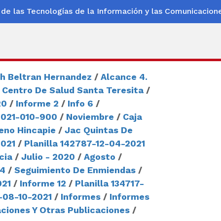
 de las Tecnologías de la Información y las Comunicacion
th Beltran Hernandez
/
Alcance 4.
/
Centro De Salud Santa Teresita
/
20
/
Informe 2
/
Info 6
/
2021-010-900
/
Noviembre
/
Caja
eno Hincapie
/
Jac Quintas De
2021
/
Planilla 142787-12-04-2021
cia
/
Julio - 2020
/
Agosto
/
 4
/
Seguimiento De Enmiendas
/
021
/
Informe 12
/
Planilla 134717-
3-08-10-2021
/
Informes
/
Informes
aciones Y Otras Publicaciones
/