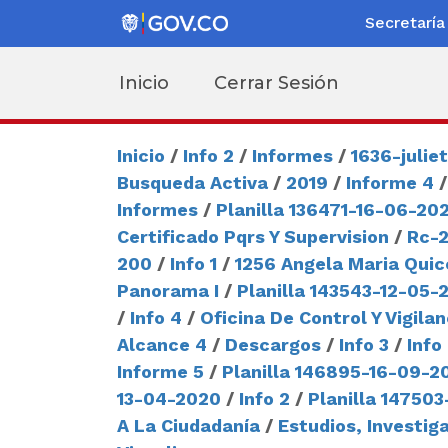
Secretaría
Inicio
Cerrar Sesión
Inicio
/
Info 2
/
Informes
/
1636-julie
Busqueda Activa
/
2019
/
Informe 4
Informes
/
Planilla 136471-16-06-20
Certificado Pqrs Y Supervision
/
Rc-
200
/
Info 1
/
1256 Angela Maria Quic
Panorama I
/
Planilla 143543-12-05-
/
Info 4
/
Oficina De Control Y Vigilan
Alcance 4
/
Descargos
/
Info 3
/
Info
Informe 5
/
Planilla 146895-16-09-2
13-04-2020
/
Info 2
/
Planilla 14750
A La Ciudadanía
/
Estudios, Investig