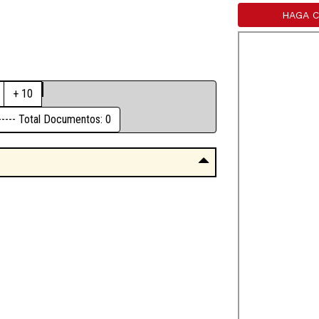
HAGA C
+ 10
------- Total Documentos: 0