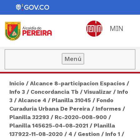
MIN
Menú
Inicio
/
Alcance 8-participacion Espacios
/
Info 3
/
Concordancia Tb
/
Visualizar
/
Info
3
/
Alcance 4
/
Planilla 31045
/
Fondo
Curaduria Urbana De Pereira
/
Informes
/
Planilla 32293
/
Rc-2020-008-900
/
Planilla 145625-04-08-2021
/
Planilla
137922-11-08-2020
/
4
/
Gestion
/
Info 1
/