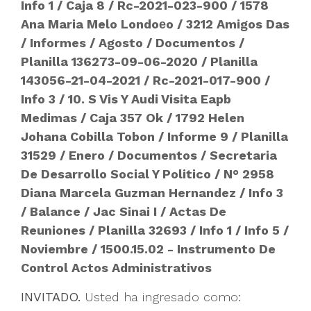
Info 1
/
Caja 8
/
Rc-2021-023-900
/
1578
Ana Maria Melo Londoеo
/
3212 Amigos Das
/
Informes
/
Agosto
/
Documentos
/
Planilla 136273-09-06-2020
/
Planilla
143056-21-04-2021
/
Rc-2021-017-900
/
Info 3
/
10. S Vis Y Audi Visita Eapb
Medimas
/
Caja 357 Ok
/
1792 Helen
Johana Cobilla Tobon
/
Informe 9
/
Planilla
31529
/
Enero
/
Documentos
/
Secretaria
De Desarrollo Social Y Politico
/
N° 2958
Diana Marcela Guzman Hernandez
/
Info 3
/
Balance
/
Jac Sinai I
/
Actas De
Reuniones
/
Planilla 32693
/
Info 1
/
Info 5
/
Noviembre
/
1500.15.02 - Instrumento De
Control Actos Administrativos
INVITADO.
Usted ha ingresado como: