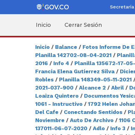
Secretaría
Inicio
Cerrar Sesión
Inicio
/
Balance
/
Fotos Informe De 
Planilla 142702-08-04-2021
/
Planil
2016
/
Info 4
/
Planilla 135672-17-05
Francia Elena Gutierrez Silva
/
Dici
Robles
/
Planilla 148349-05-11-2021
2021-037-900
/
Alcance 2
/
Abril
/
D
Loaiza Quintero
/
Documentos Yesic
1061 - Instructivo
/
1792 Helen Johan
Del Cafe
/
Conectando Sentidos
/
Pl
Noviembre
/
Auto De Archivo
/
1106 
137011-06-07-2020
/
Adlo
/
Info 3
/
I