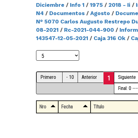
Diciembre
/
Info 1
/
1975
/
2018 - Ii
/
N4
/
Documentos
/
Agosto
/
Documen
N° 5070 Carlos Augusto Restrepo D
08-2021
/
Rc-2021-044-900
/
Infor
143547-12-05-2021
/
Caja 316 Ok
/
Ca
Primero
- 10
Anterior
Siguiente
1
Final: 0 -
Nro
Fecha
Título