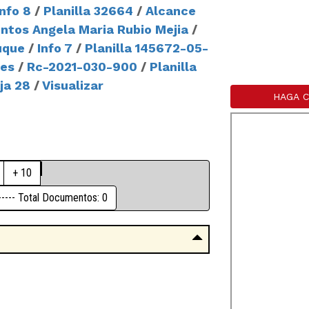
Info 8
/
Planilla 32664
/
Alcance
tos Angela Maria Rubio Mejia
/
uque
/
Info 7
/
Planilla 145672-05-
mes
/
Rc-2021-030-900
/
Planilla
ja 28
/
Visualizar
HAGA C
+ 10
------- Total Documentos: 0