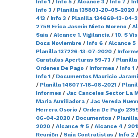
Info 1
/
Info 5
/
Alcance 3
/
Info 7
/
In
Info 3
/
Planilla 135803-20-05-2020
413
/
Info 3
/
Planilla 134669-13-04-
2759 Erica Jasmin Nieto Moreno
/
Al
Saia
/
Alcance 1. Vigilancia
/
10. S Vi
Docs Noviembre
/
Info 6
/
Alcance 5
Planilla 137226-13-07-2020
/
Informe
Caratulas Aperturas 59-73
/
Planill
Ordenes De Pago
/
Informes
/
Info 1
Info 1
/
Documentos Mauricio Jaramil
/
Planilla 146077-18-08-2021
/
Plani
Informes
/
Jac Canceles Sector La 
Maria Auxiliadora
/
Jac Vereda Nuev
Herrera Osorio
/
Orden De Pago 235
06-04-2020
/
Documentos
/
Planill
2020
/
Alcance # 5
/
Alcance 4
/
201
Reuniвn
/
Saia Contratistas
/
Info 2