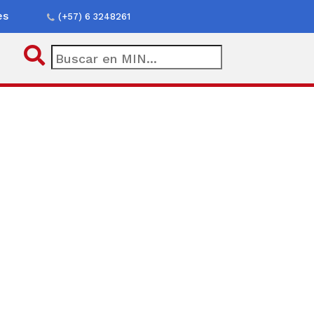
es
(+57) 6 3248261