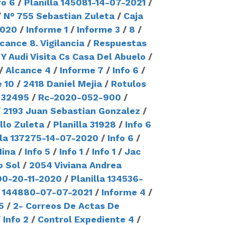
fo 6
/
Planilla 145081-14-07-2021
/
/
N° 755 Sebastian Zuleta
/
Caja
2020
/
Informe 1
/
Informe 3
/
8
/
cance 8. Vigilancia
/
Respuestas
s Y Audi Visita Cs Casa Del Abuelo
/
/
Alcance 4
/
Informe 7
/
Info 6
/
 10
/
2418 Daniel Mejia
/
Rotulos
a 32495
/
Rc-2020-052-900
/
/
2193 Juan Sebastian Gonzalez
/
lo Zuleta
/
Planilla 31928
/
Info 6
lla 137275-14-07-2020
/
Info 6
/
Mina
/
Info 5
/
Info 1
/
Info 1
/
Jac
o Sol
/
2054 Viviana Andrea
90-20-11-2020
/
Planilla 134536-
a 144880-07-07-2021
/
Informe 4
/
5
/
2- Correos De Actas De
/
Info 2
/
Control Expediente 4
/