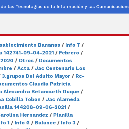
 de las Tecnologías de la Información y las Comunicacion
Esablecimiento Bananas
/
Info 7
/
la 142741-09-04-2021
/
Febrero
/
-2020
/
Otros
/
Documentos
embre
/
Acta
/
Jac Centenario Los
/
3.grupos Del Adulto Mayor
/
Rc-
ocumentos Claudia Patricia
a Alexandra Betancurth Duque
/
a Cobilla Tobon
/
Jac Alameda
anilla 144208-09-06-2021
/
Carolina Hernandez
/
Planilla
nfo 1
/
Info 6
/
Balance
/
Info 3
/