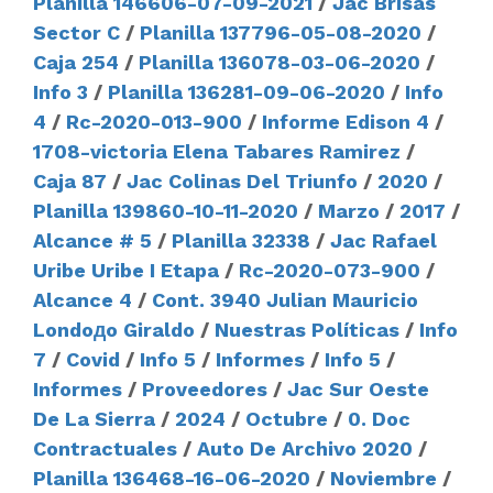
Planilla 146606-07-09-2021
/
Jac Brisas
Sector C
/
Planilla 137796-05-08-2020
/
Caja 254
/
Planilla 136078-03-06-2020
/
Info 3
/
Planilla 136281-09-06-2020
/
Info
4
/
Rc-2020-013-900
/
Informe Edison 4
/
1708-victoria Elena Tabares Ramirez
/
Caja 87
/
Jac Colinas Del Triunfo
/
2020
/
Planilla 139860-10-11-2020
/
Marzo
/
2017
/
Alcance # 5
/
Planilla 32338
/
Jac Rafael
Uribe Uribe I Etapa
/
Rc-2020-073-900
/
Alcance 4
/
Cont. 3940 Julian Mauricio
Londoдo Giraldo
/
Nuestras Políticas
/
Info
7
/
Covid
/
Info 5
/
Informes
/
Info 5
/
Informes
/
Proveedores
/
Jac Sur Oeste
De La Sierra
/
2024
/
Octubre
/
0. Doc
Contractuales
/
Auto De Archivo 2020
/
Planilla 136468-16-06-2020
/
Noviembre
/