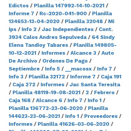
Edictos
/
Planilla 147992-14-10-2021
/
Informe 7
/
Rc-2020-041-900
/
Planilla
134653-13-04-2020
/
Planilla 32048
/
Mi
Ips
/
Info 2
/
Jac Independientes
/
Cont.
3934 Calos Andres Sepulveda
/
64 Sindy
Elena Tandioy Tabares
/
Planilla 149805-
10-12-2021
/
Informes
/
Alcance 3
/
Auto
De Archivo
/
Ordenes De Pago
/
Septiembre
/
Info 5
/
__macosx
/
Info 7
/
Info 3
/
Planilla 32172
/
Informe 7
/
Caja 191
/
Caja 272
/
Informes
/
Jac Santa Teresita
/
Planilla 48119-19-08-2021
/
2
/
Febrero
/
Caja 168
/
Alcance 6
/
Info 7
/
Info 1
/
Planilla 136772-23-06-2020
/
Planilla
144623-23-06-2021
/
Info 1
/
Proveedores
/
Informes
/
Planilla 41626-03-06-2020
/