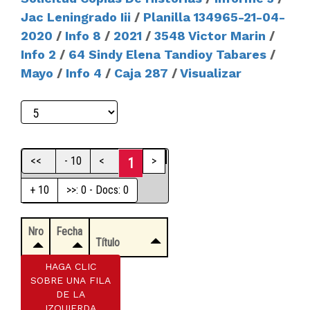
Jac Leningrado Iii
/
Planilla 134965-21-04-
2020
/
Info 8
/
2021
/
3548 Victor Marin
/
Info 2
/
64 Sindy Elena Tandioy Tabares
/
Mayo
/
Info 4
/
Caja 287
/
Visualizar
<<
- 10
<
>
1
+ 10
>>: 0 - Docs: 0
Nro
Fecha
Título
HAGA CLIC
SOBRE UNA FILA
DE LA
IZQUIERDA