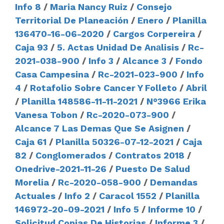
Info 8
/
Maria Nancy Ruiz
/
Consejo
Territorial De Planeación
/
Enero
/
Planilla
136470-16-06-2020
/
Cargos Corpereira
/
Caja 93
/
5. Actas Unidad De Anаlisis
/
Rc-
2021-038-900
/
Info 3
/
Alcance 3
/
Fondo
Casa Campesina
/
Rc-2021-023-900
/
Info
4
/
Rotafolio Sobre Cancer Y Folleto
/
Abril
/
Planilla 148586-11-11-2021
/
N°3966 Erika
Vanesa Tobon
/
Rc-2020-073-900
/
Alcance 7 Las Demas Que Se Asignen
/
Caja 61
/
Planilla 50326-07-12-2021
/
Caja
82
/
Conglomerados
/
Contratos 2018
/
Onedrive-2021-11-26
/
Puesto De Salud
Morelia
/
Rc-2020-058-900
/
Demandas
Actuales
/
Info 2
/
Caracol 1552
/
Planilla
146972-20-09-2021
/
Info 5
/
Informe 10
/
Solicitud Copias De Historias
/
Informe 3
/