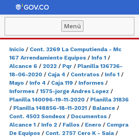
Menú
Inicio
/
Cont. 3269 La Computienda - Mc
167 Arrendamiento Equipos
/
Info 1
/
Alcance 6
/
2022
/
Pqr
/
Planilla 136736-
18-06-2020
/
Caja 4
/
Contratos
/
Info 1
/
Mayo
/
Info 4
/
Caja 119
/
Informes
/
Informes
/
1575-jorge Andres Lopez
/
Planilla 140096-19-11-2020
/
Planilla 31836
/
Planilla 148856-18-11-2021
/
Balance
/
Cont. 4503 Sondeox
/
Documentos
/
Alcance 1
/
Info 2
/
Fallos
/
Enero
/
Compra
De Equipos
/
Cont. 2757 Cero K - Saia
/