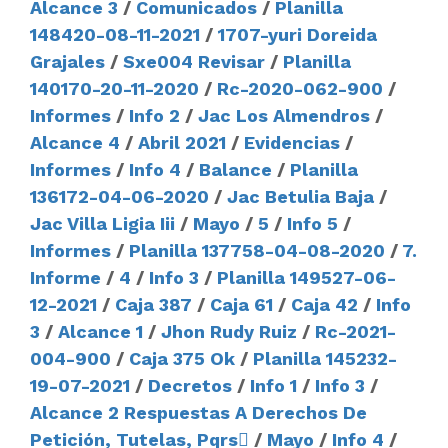
Alcance 3
/
Comunicados
/
Planilla
148420-08-11-2021
/
1707-yuri Doreida
Grajales
/
Sxe004 Revisar
/
Planilla
140170-20-11-2020
/
Rc-2020-062-900
/
Informes
/
Info 2
/
Jac Los Almendros
/
Alcance 4
/
Abril 2021
/
Evidencias
/
Informes
/
Info 4
/
Balance
/
Planilla
136172-04-06-2020
/
Jac Betulia Baja
/
Jac Villa Ligia Iii
/
Mayo
/
5
/
Info 5
/
Informes
/
Planilla 137758-04-08-2020
/
7.
Informe
/
4
/
Info 3
/
Planilla 149527-06-
12-2021
/
Caja 387
/
Caja 61
/
Caja 42
/
Info
3
/
Alcance 1
/
Jhon Rudy Ruiz
/
Rc-2021-
004-900
/
Caja 375 Ok
/
Planilla 145232-
19-07-2021
/
Decretos
/
Info 1
/
Info 3
/
Alcance 2 Respuestas A Derechos De
Petición, Tutelas, Pqrs
/
Mayo
/
Info 4
/