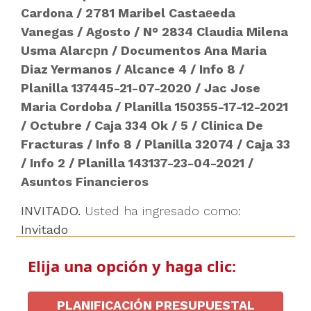
Cardona
/
2781 Maribel Castaеeda
Vanegas
/
Agosto
/
N° 2834 Claudia Milena
Usma Alarcрn
/
Documentos Ana Maria
Diaz Yermanos
/
Alcance 4
/
Info 8
/
Planilla 137445-21-07-2020
/
Jac Jose
Maria Cordoba
/
Planilla 150355-17-12-2021
/
Octubre
/
Caja 334 Ok
/
5
/
Clinica De
Fracturas
/
Info 8
/
Planilla 32074
/
Caja 33
/
Info 2
/
Planilla 143137-23-04-2021
/
Asuntos Financieros
INVITADO.
Usted ha ingresado como:
Invitado
Elija una opción y haga clic:
PLANIFICACIÓN PRESUPUESTAL