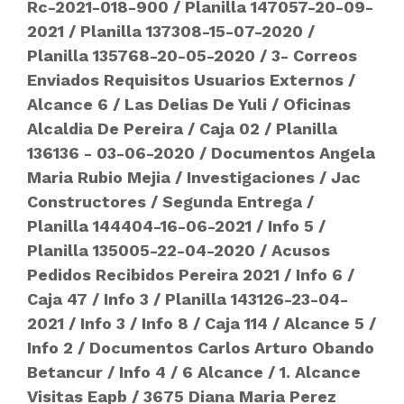
Rc-2021-018-900
/
Planilla 147057-20-09-
2021
/
Planilla 137308-15-07-2020
/
Planilla 135768-20-05-2020
/
3- Correos
Enviados Requisitos Usuarios Externos
/
Alcance 6
/
Las Delias De Yuli
/
Oficinas
Alcaldia De Pereira
/
Caja 02
/
Planilla
136136 - 03-06-2020
/
Documentos Angela
Maria Rubio Mejia
/
Investigaciones
/
Jac
Constructores
/
Segunda Entrega
/
Planilla 144404-16-06-2021
/
Info 5
/
Planilla 135005-22-04-2020
/
Acusos
Pedidos Recibidos Pereira 2021
/
Info 6
/
Caja 47
/
Info 3
/
Planilla 143126-23-04-
2021
/
Info 3
/
Info 8
/
Caja 114
/
Alcance 5
/
Info 2
/
Documentos Carlos Arturo Obando
Betancur
/
Info 4
/
6 Alcance
/
1. Alcance
Visitas Eapb
/
3675 Diana Maria Perez