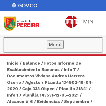
MIN
Menú
Inicio
/
Balance
/
Fotos Informe De
Esablecimiento Bananas
/
Info 7
/
Documentos Viviana Andrea Herrera
Osorio
/
Agosto
/
Planilla 134902-19-04-
2020
/
Caja 333 Okpen
/
Planilla 31841
/
Info 1
/
Planilla 143531-12-05-2021
/
Alcance # 6
/
Evidencias
/
Septiembre
/