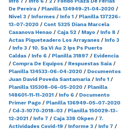
Info 7
/
Info 6
/
2
/
Fondo Plaza De Ferias
De Pereira
/
Planilla 134949-21-04-2020
/
Nivel 3
/
Informes
/
Info 1
/
Planilla 137226-
13-07-2020
/
Cont 5325 Diana Marcela
Casanova Henao
/
Caja 52
/
Mayo
/
Info 8
/
Actas Piqueteadero Los Arrayanes
/
Info 3
/
Info 3
/
10. Sa Vi Au 2 Ips Ps Puerto
Caldas
/
Info 6
/
Planilla 31897
/
Evidencia
/
Compra De Equipos
/
Respuestas Saia
/
Planilla 134533-06-04-2020
/
Documentos
Juan David Poveda Santamaria
/
Info 1
/
Planilla 135308-06-05-2020
/
Planilla
148601-11-11-2021
/
Info 6
/
Documento
Primer Pago
/
Planilla 136949-05-07-2020
/
Cd-3-1070-2018-03
/
Planilla 150029-13-
12-2021
/
Info 7
/
Caja 338 Okpen
/
7.
Actividades Covid-19
/
Informe 3
/
Info 7
/