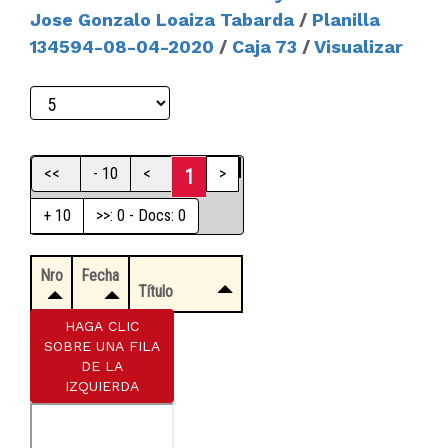
Jose Gonzalo Loaiza Tabarda
/
Planilla
134594-08-04-2020
/
Caja 73
/
Visualizar
<<
- 10
<
>
1
+ 10
>>: 0 - Docs: 0
Nro
Fecha
Título
HAGA CLIC
SOBRE UNA FILA
DE LA
IZQUIERDA