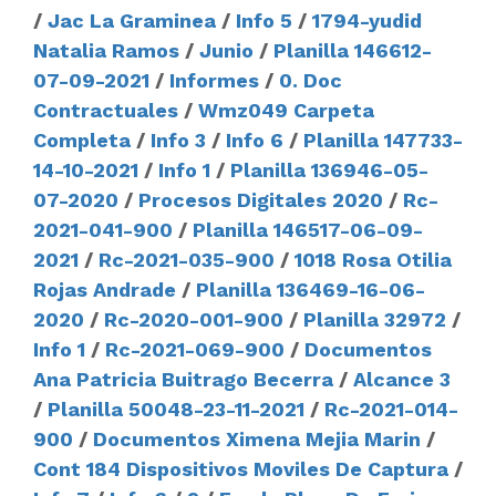
/
Jac La Graminea
/
Info 5
/
1794-yudid
Natalia Ramos
/
Junio
/
Planilla 146612-
07-09-2021
/
Informes
/
0. Doc
Contractuales
/
Wmz049 Carpeta
Completa
/
Info 3
/
Info 6
/
Planilla 147733-
14-10-2021
/
Info 1
/
Planilla 136946-05-
07-2020
/
Procesos Digitales 2020
/
Rc-
2021-041-900
/
Planilla 146517-06-09-
2021
/
Rc-2021-035-900
/
1018 Rosa Otilia
Rojas Andrade
/
Planilla 136469-16-06-
2020
/
Rc-2020-001-900
/
Planilla 32972
/
Info 1
/
Rc-2021-069-900
/
Documentos
Ana Patricia Buitrago Becerra
/
Alcance 3
/
Planilla 50048-23-11-2021
/
Rc-2021-014-
900
/
Documentos Ximena Mejia Marin
/
Cont 184 Dispositivos Moviles De Captura
/