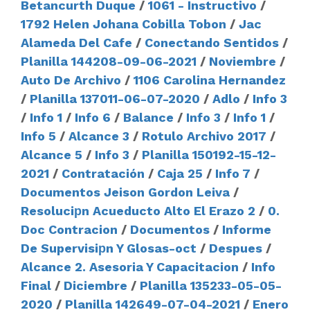
Betancurth Duque
/
1061 - Instructivo
/
1792 Helen Johana Cobilla Tobon
/
Jac
Alameda Del Cafe
/
Conectando Sentidos
/
Planilla 144208-09-06-2021
/
Noviembre
/
Auto De Archivo
/
1106 Carolina Hernandez
/
Planilla 137011-06-07-2020
/
Adlo
/
Info 3
/
Info 1
/
Info 6
/
Balance
/
Info 3
/
Info 1
/
Info 5
/
Alcance 3
/
Rotulo Archivo 2017
/
Alcance 5
/
Info 3
/
Planilla 150192-15-12-
2021
/
Contratación
/
Caja 25
/
Info 7
/
Documentos Jeison Gordon Leiva
/
Resoluciрn Acueducto Alto El Erazo 2
/
0.
Doc Contracion
/
Documentos
/
Informe
De Supervisiрn Y Glosas-oct
/
Despues
/
Alcance 2. Asesoria Y Capacitacion
/
Info
Final
/
Diciembre
/
Planilla 135233-05-05-
2020
/
Planilla 142649-07-04-2021
/
Enero