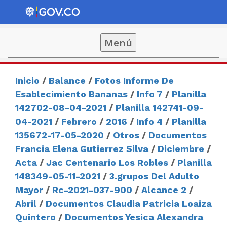
Menú
Inicio
/
Balance
/
Fotos Informe De
Esablecimiento Bananas
/
Info 7
/
Planilla
142702-08-04-2021
/
Planilla 142741-09-
04-2021
/
Febrero
/
2016
/
Info 4
/
Planilla
135672-17-05-2020
/
Otros
/
Documentos
Francia Elena Gutierrez Silva
/
Diciembre
/
Acta
/
Jac Centenario Los Robles
/
Planilla
148349-05-11-2021
/
3.grupos Del Adulto
Mayor
/
Rc-2021-037-900
/
Alcance 2
/
Abril
/
Documentos Claudia Patricia Loaiza
Quintero
/
Documentos Yesica Alexandra