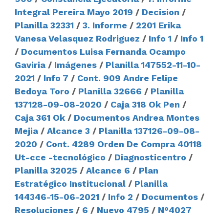
Integral Pereira Mayo 2019
/
Decision
/
Planilla 32331
/
3. Informe
/
2201 Erika
Vanesa Velasquez Rodriguez
/
Info 1
/
Info 1
/
Documentos Luisa Fernanda Ocampo
Gaviria
/
Imágenes
/
Planilla 147552-11-10-
2021
/
Info 7
/
Cont. 909 Andre Felipe
Bedoya Toro
/
Planilla 32666
/
Planilla
137128-09-08-2020
/
Caja 318 Ok Pen
/
Caja 361 Ok
/
Documentos Andrea Montes
Mejia
/
Alcance 3
/
Planilla 137126-09-08-
2020
/
Cont. 4289 Orden De Compra 40118
Ut-cce -tecnológico
/
Diagnosticentro
/
Planilla 32025
/
Alcance 6
/
Plan
Estratégico Institucional
/
Planilla
144346-15-06-2021
/
Info 2
/
Documentos
/
Resoluciones
/
6
/
Nuevo 4795
/
N°4027