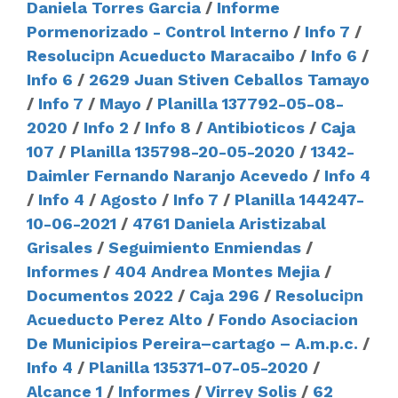
Daniela Torres Garcia
/
Informe
Pormenorizado - Control Interno
/
Info 7
/
Resoluciрn Acueducto Maracaibo
/
Info 6
/
Info 6
/
2629 Juan Stiven Ceballos Tamayo
/
Info 7
/
Mayo
/
Planilla 137792-05-08-
2020
/
Info 2
/
Info 8
/
Antibioticos
/
Caja
107
/
Planilla 135798-20-05-2020
/
1342-
Daimler Fernando Naranjo Acevedo
/
Info 4
/
Info 4
/
Agosto
/
Info 7
/
Planilla 144247-
10-06-2021
/
4761 Daniela Aristizabal
Grisales
/
Seguimiento Enmiendas
/
Informes
/
404 Andrea Montes Mejia
/
Documentos 2022
/
Caja 296
/
Resoluciрn
Acueducto Perez Alto
/
Fondo Asociacion
De Municipios Pereira–cartago – A.m.p.c.
/
Info 4
/
Planilla 135371-07-05-2020
/
Alcance 1
/
Informes
/
Virrey Solis
/
62