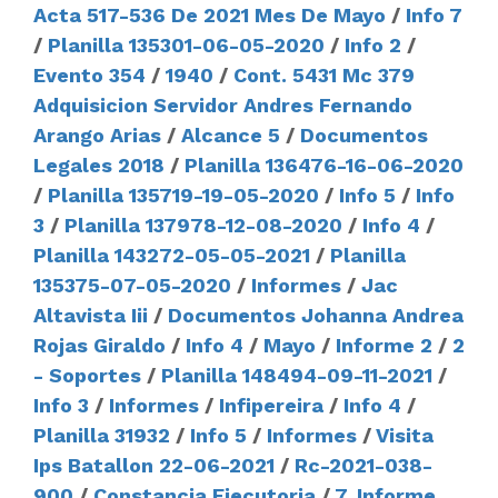
Acta 517-536 De 2021 Mes De Mayo
/
Info 7
/
Planilla 135301-06-05-2020
/
Info 2
/
Evento 354
/
1940
/
Cont. 5431 Mc 379
Adquisicion Servidor Andres Fernando
Arango Arias
/
Alcance 5
/
Documentos
Legales 2018
/
Planilla 136476-16-06-2020
/
Planilla 135719-19-05-2020
/
Info 5
/
Info
3
/
Planilla 137978-12-08-2020
/
Info 4
/
Planilla 143272-05-05-2021
/
Planilla
135375-07-05-2020
/
Informes
/
Jac
Altavista Iii
/
Documentos Johanna Andrea
Rojas Giraldo
/
Info 4
/
Mayo
/
Informe 2
/
2
- Soportes
/
Planilla 148494-09-11-2021
/
Info 3
/
Informes
/
Infipereira
/
Info 4
/
Planilla 31932
/
Info 5
/
Informes
/
Visita
Ips Batallon 22-06-2021
/
Rc-2021-038-
900
/
Constancia Ejecutoria
/
7. Informe