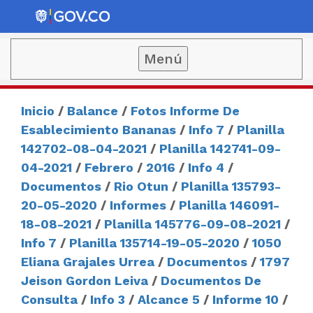
Menú
Inicio
/
Balance
/
Fotos Informe De
Esablecimiento Bananas
/
Info 7
/
Planilla
142702-08-04-2021
/
Planilla 142741-09-
04-2021
/
Febrero
/
2016
/
Info 4
/
Documentos
/
Rio Otun
/
Planilla 135793-
20-05-2020
/
Informes
/
Planilla 146091-
18-08-2021
/
Planilla 145776-09-08-2021
/
Info 7
/
Planilla 135714-19-05-2020
/
1050
Eliana Grajales Urrea
/
Documentos
/
1797
Jeison Gordon Leiva
/
Documentos De
Consulta
/
Info 3
/
Alcance 5
/
Informe 10
/