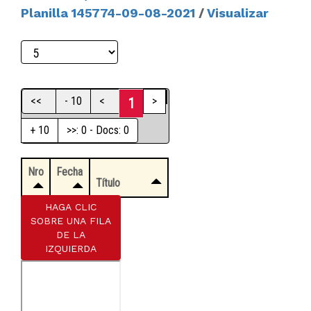
Planilla 145774-09-08-2021
/
Visualizar
<<
- 10
<
>
1
+ 10
>>: 0 - Docs: 0
Nro
Fecha
Título
HAGA CLIC
SOBRE UNA FILA
DE LA
IZQUIERDA