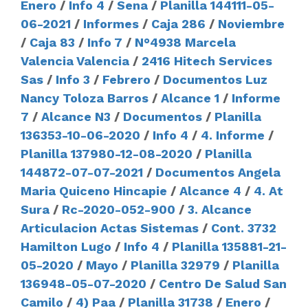
Enero
/
Info 4
/
Sena
/
Planilla 144111-05-
06-2021
/
Informes
/
Caja 286
/
Noviembre
/
Caja 83
/
Info 7
/
N°4938 Marcela
Valencia Valencia
/
2416 Hitech Services
Sas
/
Info 3
/
Febrero
/
Documentos Luz
Nancy Toloza Barros
/
Alcance 1
/
Informe
7
/
Alcance N3
/
Documentos
/
Planilla
136353-10-06-2020
/
Info 4
/
4. Informe
/
Planilla 137980-12-08-2020
/
Planilla
144872-07-07-2021
/
Documentos Angela
Maria Quiceno Hincapie
/
Alcance 4
/
4. At
Sura
/
Rc-2020-052-900
/
3. Alcance
Articulacion Actas Sistemas
/
Cont. 3732
Hamilton Lugo
/
Info 4
/
Planilla 135881-21-
05-2020
/
Mayo
/
Planilla 32979
/
Planilla
136948-05-07-2020
/
Centro De Salud San
Camilo
/
4) Paa
/
Planilla 31738
/
Enero
/