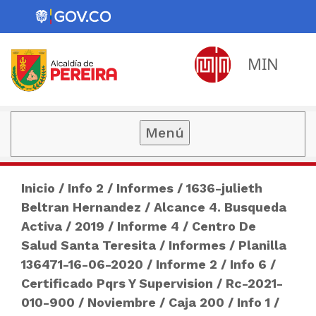
MIN
Menú
Inicio
/
Info 2
/
Informes
/
1636-julieth
Beltran Hernandez
/
Alcance 4. Busqueda
Activa
/
2019
/
Informe 4
/
Centro De
Salud Santa Teresita
/
Informes
/
Planilla
136471-16-06-2020
/
Informe 2
/
Info 6
/
Certificado Pqrs Y Supervision
/
Rc-2021-
010-900
/
Noviembre
/
Caja 200
/
Info 1
/