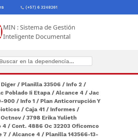
es
(+57) 6 3248261
MIN : Sistema de Gestión
Inteligente Documental
 Diger
/
Planilla 33506
/
Info 2
/
c Poblado Ii Etapa
/
Alcance 4
/
Jac
9-900
/
Info 1
/
Plan Anticorrupción Y
ioticos
/
Caja 41
/
Informes
/
 Octnov
/
3798 Erika Yulieth
o 4
/
Cont. 4886 Oc 32203 Oficomco
e 7
/
Alcance 4
/
Planilla 143566-13-