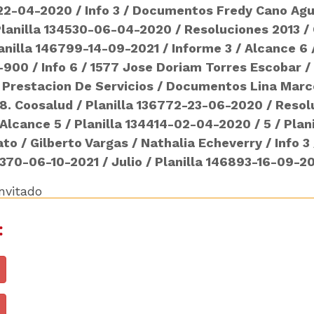
-22-04-2020
/
Info 3
/
Documentos Fredy Cano Agu
lanilla 134530-06-04-2020
/
Resoluciones 2013
/
anilla 146799-14-09-2021
/
Informe 3
/
Alcance 6
-900
/
Info 6
/
1577 Jose Doriam Torres Escobar
/
/
Prestacion De Servicios
/
Documentos Lina Marce
8. Coosalud
/
Planilla 136772-23-06-2020
/
Resol
Alcance 5
/
Planilla 134414-02-04-2020
/
5
/
Plan
ato
/
Gilberto Vargas
/
Nathalia Echeverry
/
Info 3
7370-06-10-2021
/
Julio
/
Planilla 146893-16-09-2
Invitado
: