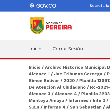
Secretaría
Alcaldía
de
Pereira
Inicio
Cerrar Sesión
Inicio
/
Archivo Historico Municipal 
Alcance 1
/
Jac Tribunas Corcega
/
P
Simon Bolivar
/
2020
/
Planilla 1369
De Atención Al Ciudadano
/
Rc-2021
Alcance 3
/
Alcance 4
/
Planilla 3203
Montoya Amaya
/
Informes
/
Info 3
/
S.a.s
/
Informe 4
/
San Sebastian
/
A