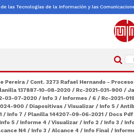
 de las Tecnologías de la Información y las Comunicacion
De Pereira
/
Cont. 3273 Rafael Hernando - Proceso
lanilla 137887-10-08-2020
/
Rc-2021-031-900
/
Ja
12-03-07-2020
/
Info 3
/
Informes
/
6
/
Rc-2021-01
-024-900
/
Diapositivas
/
Visualizar
/
Info 5
/
Antib
1
/
Info 7
/
Planilla 144207-09-06-2021
/
Docs Pdf
Info 5
/
Informe 4
/
Visualizar
/
Info 2
/
Info 3
/
Inf
lcance N4
/
Info 3
/
Alcance 4
/
Info Final
/
Inform