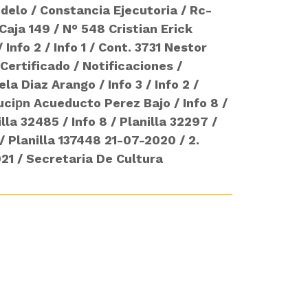
delo
/
Constancia Ejecutoria
/
Rc-
Caja 149
/
N° 548 Cristian Erick
/
Info 2
/
Info 1
/
Cont. 3731 Nestor
Certificado
/
Notificaciones
/
la Diaz Arango
/
Info 3
/
Info 2
/
uciрn Acueducto Perez Bajo
/
Info 8
/
illa 32485
/
Info 8
/
Planilla 32297
/
/
Planilla 137448 21-07-2020
/
2.
021
/
Secretaria De Cultura