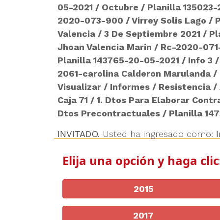
05-2021
/
Octubre
/
Planilla 135023
2020-073-900
/
Virrey Solis Lago
/
P
Valencia
/
3 De Septiembre 2021
/
Pl
Jhoan Valencia Marin
/
Rc-2020-071
Planilla 143765-20-05-2021
/
Info 3
2061-carolina Calderon Marulanda
/
Visualizar
/
Informes
/
Resistencia
/
Caja 71
/
1. Dtos Para Elaborar Contr
Dtos Precontractuales
/
Planilla 14
INVITADO.
Usted ha ingresado como:
Elija una opción y haga clic
2015
2017