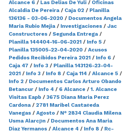
Alcance 6
/
Las Delias De Yuli
/
Oficinas
Alcaldia De Pereira
/
Caja 02
/
Planilla
136136 - 03-06-2020
/
Documentos Angela
Maria Rubio Mejia
/
Investigaciones
/
Jac
Constructores
/
Segunda Entrega
/
Planilla 144404-16-06-2021
/
Info 5
/
Planilla 135005-22-04-2020
/
Acusos
Pedidos Recibidos Pereira 2021
/
Info 6
/
Caja 47
/
Info 3
/
Planilla 143126-23-04-
2021
/
Info 3
/
Info 8
/
Caja 114
/
Alcance 5
/
Info 2
/
Documentos Carlos Arturo Obando
Betancur
/
Info 4
/
6 Alcance
/
1. Alcance
Visitas Eapb
/
3675 Diana Maria Perez
Cardona
/
2781 Maribel Castaеeda
Vanegas
/
Agosto
/
N° 2834 Claudia Milena
Usma Alarcрn
/
Documentos Ana Maria
Diaz Yermanos
/
Alcance 4
/
Info 8
/
Rc-