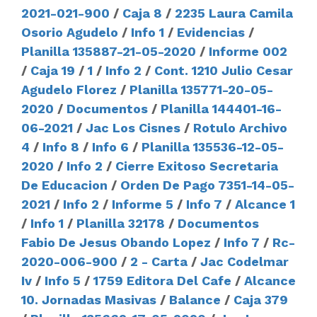
2021-021-900
/
Caja 8
/
2235 Laura Camila
Osorio Agudelo
/
Info 1
/
Evidencias
/
Planilla 135887-21-05-2020
/
Informe 002
/
Caja 19
/
1
/
Info 2
/
Cont. 1210 Julio Cesar
Agudelo Florez
/
Planilla 135771-20-05-
2020
/
Documentos
/
Planilla 144401-16-
06-2021
/
Jac Los Cisnes
/
Rotulo Archivo
4
/
Info 8
/
Info 6
/
Planilla 135536-12-05-
2020
/
Info 2
/
Cierre Exitoso Secretaria
De Educacion
/
Orden De Pago 7351-14-05-
2021
/
Info 2
/
Informe 5
/
Info 7
/
Alcance 1
/
Info 1
/
Planilla 32178
/
Documentos
Fabio De Jesus Obando Lopez
/
Info 7
/
Rc-
2020-006-900
/
2 - Carta
/
Jac Codelmar
Iv
/
Info 5
/
1759 Editora Del Cafe
/
Alcance
10. Jornadas Masivas
/
Balance
/
Caja 379