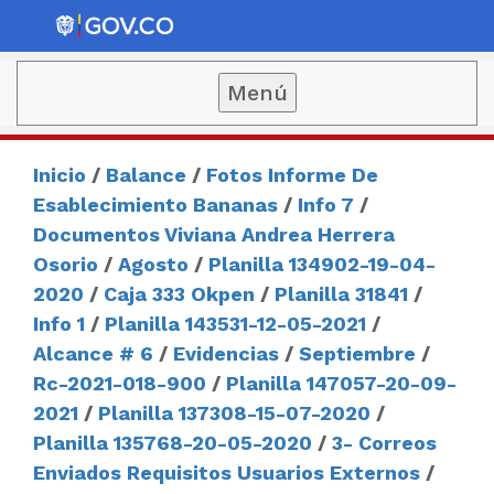
Menú
Inicio
/
Balance
/
Fotos Informe De
Esablecimiento Bananas
/
Info 7
/
Documentos Viviana Andrea Herrera
Osorio
/
Agosto
/
Planilla 134902-19-04-
2020
/
Caja 333 Okpen
/
Planilla 31841
/
Info 1
/
Planilla 143531-12-05-2021
/
Alcance # 6
/
Evidencias
/
Septiembre
/
Rc-2021-018-900
/
Planilla 147057-20-09-
2021
/
Planilla 137308-15-07-2020
/
Planilla 135768-20-05-2020
/
3- Correos
Enviados Requisitos Usuarios Externos
/