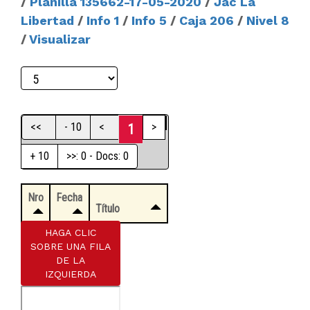
/
Planilla 135662-17-05-2020
/
Jac La
Libertad
/
Info 1
/
Info 5
/
Caja 206
/
Nivel 8
/
Visualizar
<<
- 10
<
>
1
+ 10
>>: 0 - Docs: 0
Nro
Fecha
Título
HAGA CLIC
SOBRE UNA FILA
DE LA
IZQUIERDA